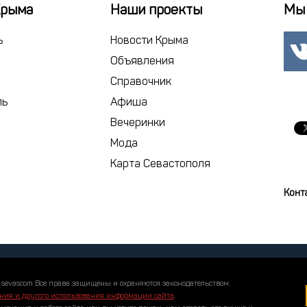
22
23
2
Крыма
Наши проекты
Мы 
29
30
3
ь
Новости Крыма
5
6
7
Объявления
Справочник
сегодня
ль
Афиша
Вечеринки
Мода
Карта Севастополя
Конт
 sevascom Все права защищены и охраняются законодательством.
ния и другого использования информации сайта
.