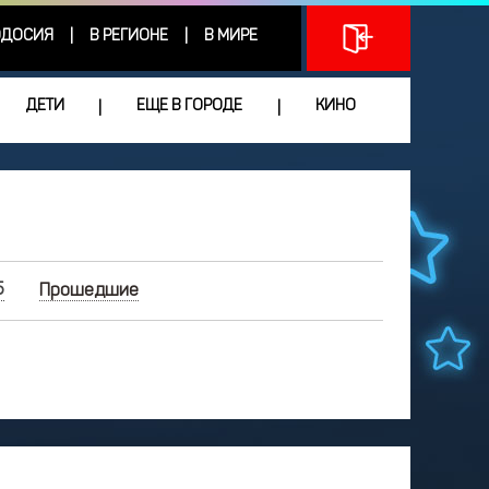
ДОСИЯ
В РЕГИОНЕ
В МИРЕ
|
|
ДЕТИ
ЕЩЕ В ГОРОДЕ
КИНО
|
|
5
Прошедшие
ДЕКАБРЬ
2025
Чт
Пт
Сб
Вс
3
4
5
6
7
0
11
12
13
14
7
18
19
20
21