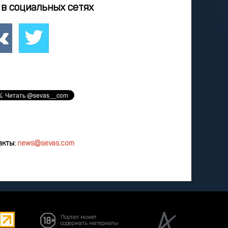
4
25
26
27
28
в социальных сетях
1
1
2
3
4
8
9
10
11
удалить
акты:
news@sevas.com
Портал может
содержать материалы