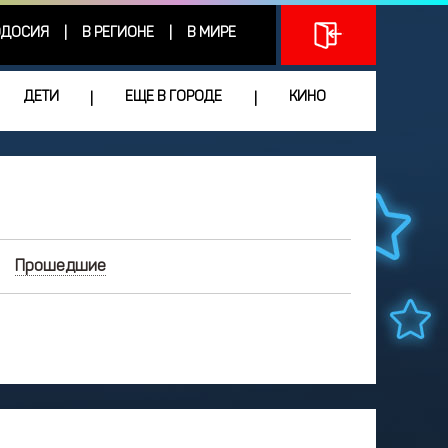
ДОСИЯ
В РЕГИОНЕ
В МИРЕ
|
|
ДЕТИ
ЕЩЕ В ГОРОДЕ
КИНО
|
|
Прошедшие
ИЮНЬ
2026
Чт
Пт
Сб
Вс
3
4
5
6
7
0
11
12
13
14
7
18
19
20
21