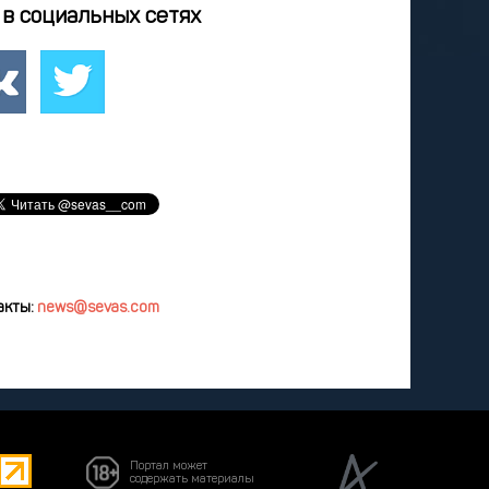
4
25
26
27
28
в социальных сетях
2
3
4
5
8
9
10
11
12
удалить
акты:
news@sevas.com
Портал может
содержать материалы