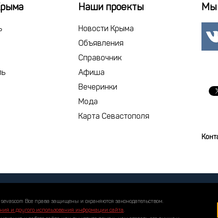
22
23
2
Крыма
Наши проекты
Мы 
29
30
1
ь
Новости Крыма
6
7
Объявления
Справочник
сегодня
ль
Афиша
Вечеринки
Мода
Карта Севастополя
Конт
 sevascom Все права защищены и охраняются законодательством.
ния и другого использования информации сайта
.