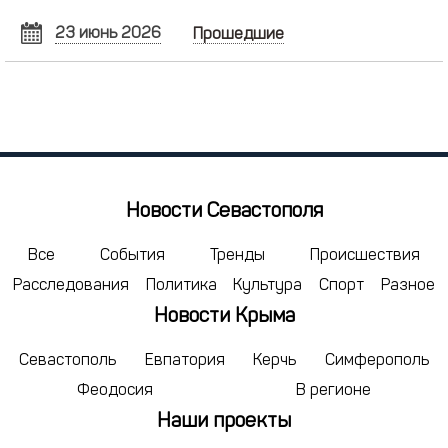
23 июнь 2026
Прошедшие
ИЮНЬ
2026
Пн
Вт
Ср
Чт
Пт
Сб
Вс
1
2
3
4
5
6
7
8
9
10
11
12
13
14
15
16
17
18
19
20
21
Новости Севастополя
22
23
24
25
26
27
28
29
30
1
2
3
4
5
Все
События
Тренды
Происшествия
Расследования
Политика
Культура
Спорт
Разное
6
7
8
9
10
11
12
Новости Крыма
сегодня
удалить
Севастополь
Евпатория
Керчь
Симферополь
Феодосия
В регионе
Наши проекты