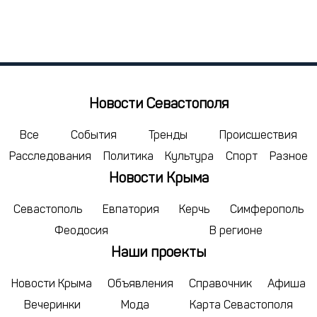
Пн
Вт
Ср
Чт
Пт
Сб
Вс
27
28
29
30
31
1
2
3
4
5
6
7
8
9
10
11
12
13
14
15
16
Новости Севастополя
17
18
19
20
21
22
23
24
25
26
27
28
29
30
Все
События
Тренды
Происшествия
Расследования
Политика
Культура
Спорт
Разное
31
1
2
3
4
5
6
Новости Крыма
сегодня
удалить
Севастополь
Евпатория
Керчь
Симферополь
Феодосия
В регионе
Наши проекты
Новости Крыма
Объявления
Справочник
Афиша
Вечеринки
Мода
Карта Севастополя