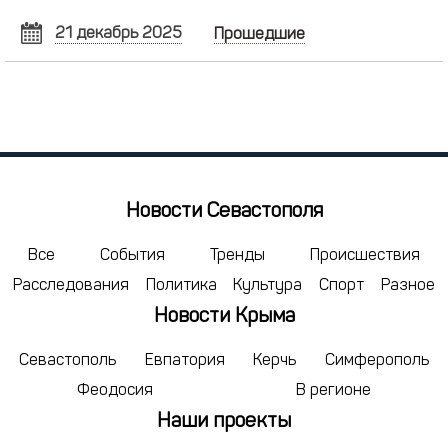
21 декабрь 2025
Прошедшие
ДЕКАБРЬ
2025
Пн
Вт
Ср
Чт
Пт
Сб
Вс
1
2
3
4
5
6
7
8
9
10
11
12
13
14
15
16
17
18
19
20
21
Новости Севастополя
22
23
24
25
26
27
28
29
30
31
1
2
3
4
Все
События
Тренды
Происшествия
Расследования
Политика
Культура
Спорт
Разное
5
6
7
8
9
10
11
Новости Крыма
сегодня
удалить
Севастополь
Евпатория
Керчь
Симферополь
Феодосия
В регионе
Наши проекты