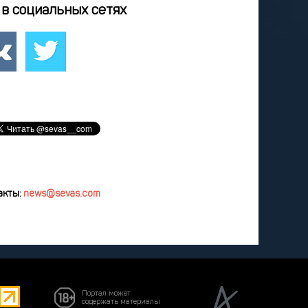
4
25
26
27
28
в социальных сетях
2
3
4
5
8
9
10
11
12
удалить
акты:
news@sevas.com
Портал может
содержать материалы