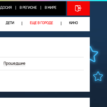
ДОСИЯ
В РЕГИОНЕ
В МИРЕ
|
|
ДЕТИ
ЕЩЕ В ГОРОДЕ
КИНО
|
|
Прошедшие
ИЮНЬ
2026
Чт
Пт
Сб
Вс
3
4
5
6
7
0
11
12
13
14
7
18
19
20
21