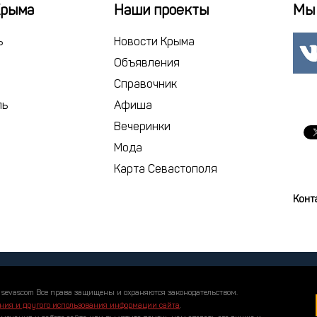
22
23
2
Крыма
Наши проекты
Мы 
29
30
1
ь
Новости Крыма
6
7
Объявления
Справочник
сегодня
ль
Афиша
Вечеринки
Мода
Карта Севастополя
Конт
 sevascom Все права защищены и охраняются законодательством.
ния и другого использования информации сайта
.