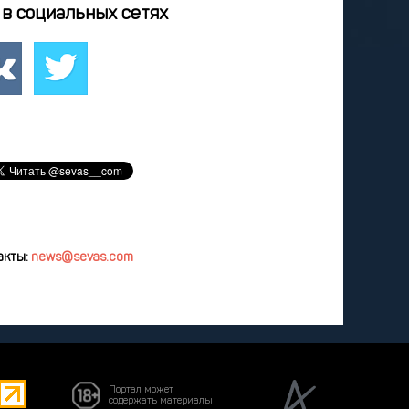
4
25
26
27
28
в социальных сетях
2
3
4
5
8
9
10
11
12
удалить
акты:
news@sevas.com
Портал может
содержать материалы