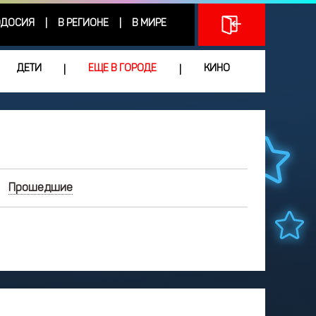
ДОСИЯ
В РЕГИОНЕ
В МИРЕ
|
|
ДЕТИ
ЕЩЕ В ГОРОДЕ
КИНО
|
|
Прошедшие
ИЮНЬ
2026
Чт
Пт
Сб
Вс
3
4
5
6
7
0
11
12
13
14
7
18
19
20
21