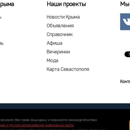
22
23
2
Крыма
Наши проекты
Мы 
29
30
1
ь
Новости Крыма
6
7
Объявления
Справочник
сегодня
ль
Афиша
Вечеринки
Мода
Карта Севастополя
Конт
 sevascom Все права защищены и охраняются законодательством.
ния и другого использования информации сайта
.