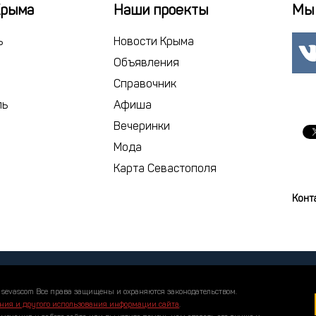
22
23
2
Крыма
Наши проекты
Мы 
29
30
1
ь
Новости Крыма
6
7
Объявления
Справочник
сегодня
ль
Афиша
Вечеринки
Мода
Карта Севастополя
Конт
 sevascom Все права защищены и охраняются законодательством.
ния и другого использования информации сайта
.