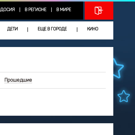
ДОСИЯ
В РЕГИОНЕ
В МИРЕ
|
|
ДЕТИ
ЕЩЕ В ГОРОДЕ
КИНО
|
|
Прошедшие
ИЮНЬ
2026
Чт
Пт
Сб
Вс
3
4
5
6
7
0
11
12
13
14
7
18
19
20
21