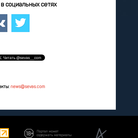
4
25
26
27
28
в социальных сетях
2
3
4
5
8
9
10
11
12
удалить
акты:
news@sevas.com
Портал может
содержать материалы