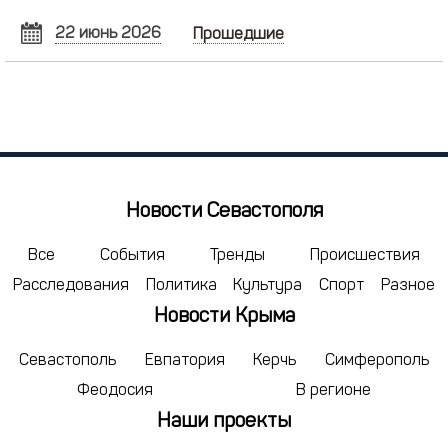
22 июнь 2026
Прошедшие
ИЮНЬ
2026
Пн
Вт
Ср
Чт
Пт
Сб
Вс
1
2
3
4
5
6
7
8
9
10
11
12
13
14
15
16
17
18
19
20
21
Новости Севастополя
22
23
24
25
26
27
28
29
30
1
2
3
4
5
Все
События
Тренды
Происшествия
Расследования
Политика
Культура
Спорт
Разное
6
7
8
9
10
11
12
Новости Крыма
сегодня
удалить
Севастополь
Евпатория
Керчь
Симферополь
Феодосия
В регионе
Наши проекты