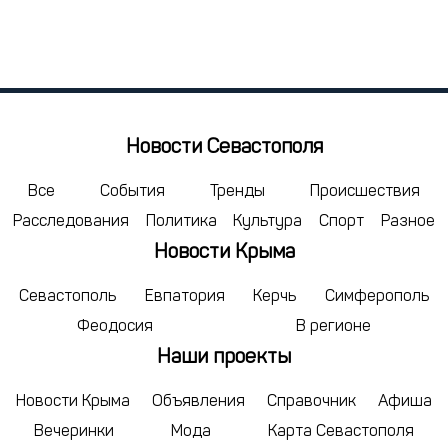
Пн
Вт
Ср
Чт
Пт
Сб
Вс
27
28
29
30
31
1
2
3
4
5
6
7
8
9
10
11
12
13
14
15
16
Новости Севастополя
17
18
19
20
21
22
23
24
25
26
27
28
29
30
Все
События
Тренды
Происшествия
Расследования
Политика
Культура
Спорт
Разное
31
1
2
3
4
5
6
Новости Крыма
сегодня
удалить
Севастополь
Евпатория
Керчь
Симферополь
Феодосия
В регионе
Наши проекты
Новости Крыма
Объявления
Справочник
Афиша
Вечеринки
Мода
Карта Севастополя