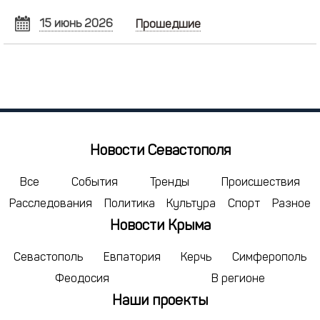
15 июнь 2026
Прошедшие
ИЮНЬ
2026
Пн
Вт
Ср
Чт
Пт
Сб
Вс
1
2
3
4
5
6
7
8
9
10
11
12
13
14
15
16
17
18
19
20
21
Новости Севастополя
22
23
24
25
26
27
28
29
30
1
2
3
4
5
Все
События
Тренды
Происшествия
Расследования
Политика
Культура
Спорт
Разное
6
7
8
9
10
11
12
Новости Крыма
сегодня
удалить
Севастополь
Евпатория
Керчь
Симферополь
Феодосия
В регионе
Наши проекты