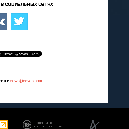
0
21
22
23
24
в социальных сетях
7
28
29
30
31
3
4
5
6
7
удалить
акты:
news@sevas.com
Портал может
содержать материалы