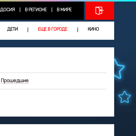
ДОСИЯ
В РЕГИОНЕ
В МИРЕ
|
|
ДЕТИ
ЕЩЕ В ГОРОДЕ
КИНО
|
|
Прошедшие
МАЙ
2026
Чт
Пт
Сб
Вс
9
30
1
2
3
6
7
8
9
10
3
14
15
16
17