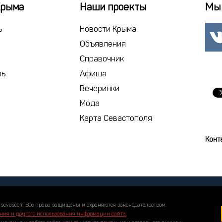
18
19
2
Крыма
Наши проекты
Мы 
25
26
2
ь
Новости Крыма
1
2
Объявления
Справочник
сегодня
ль
Афиша
Вечеринки
Мода
Карта Севастополя
Конт
 sevascom Все права защищены и охраняются законодательством.
ния и другого использования информации сайта
.