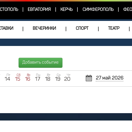
СТОПОЛЬ
ЕВПАТОРИЯ
КЕРЧЬ
СИМФЕРОПОЛЬ
ФЕО
|
|
|
|
ТАВКИ
ВЕЧЕРИНКИ
СПОРТ
ТЕАТР
|
|
|
|
Добавить событие
т
Пт
Сб
Вс
Пн
Вт
Ср
Чт
27 май 2026
3
14
15
16
17
18
19
20
Пн
Вт
Ср
27
28
2
4
5
11
12
1