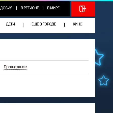
ДОСИЯ
В РЕГИОНЕ
В МИРЕ
|
|
ДЕТИ
ЕЩЕ В ГОРОДЕ
КИНО
|
|
Прошедшие
ИЮНЬ
2026
Чт
Пт
Сб
Вс
3
4
5
6
7
0
11
12
13
14
7
18
19
20
21