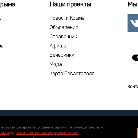
22
23
2
Крыма
Наши проекты
Мы 
29
30
1
ь
Новости Крыма
6
7
Объявления
Справочник
сегодня
ль
Афиша
Вечеринки
Мода
Карта Севастополя
Конт
 sevascom Все права защищены и охраняются законодательством.
ния и другого использования информации сайта
.