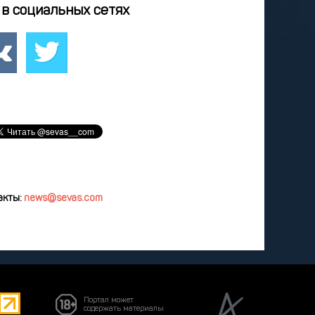
4
25
26
27
28
в социальных сетях
2
3
4
5
8
9
10
11
12
удалить
акты:
news@sevas.com
Портал может
содержать материалы