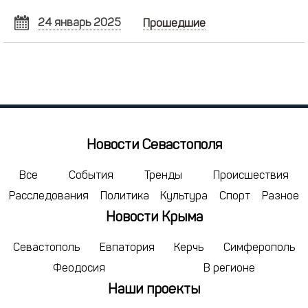
24 январь 2025
Прошедшие
ЯНВАРЬ
2025
Пн
Вт
Ср
Чт
Пт
Сб
Вс
30
31
1
2
3
4
5
6
7
8
9
10
11
12
13
14
15
16
17
18
19
Новости Севастополя
20
21
22
23
24
25
26
27
28
29
30
31
1
2
Все
События
Тренды
Происшествия
Расследования
Политика
Культура
Спорт
Разное
3
4
5
6
7
8
9
Новости Крыма
сегодня
удалить
Севастополь
Евпатория
Керчь
Симферополь
Феодосия
В регионе
Наши проекты