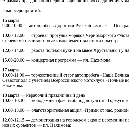
В рамках празднования первой годовщины воссоединения Крым
План мероприятий.
16 марта
9.00-10.00 — автопробег «Дорогами Русской весны» — Централ
10.00-12.00 — строевая прогулка моряков Черноморского Флот
строевыми песнями под аккомпанемент военного оркестра;
12.00-14.00 — работа полевой кухни на мысе Хрустальный у п
15.00-20.00 — концертная программа — пл. Нахимова.
17 марта
10.00-11.00 — торжественный старт автопробега «Наша Велика
Севастополя с участием Всероссийского мотоклуба «Ночные во
Нахимова.
18 марта — нерабочий праздничный день
10.00-10.30 — молодёжный флешмоб под лозунгом «Горжусь т
10.00-18.00 — благотворительная акция «Прими от нас, родн
12.00-12.15 — демонстрация на городском экране церемонии 
новых субъектов — пл. Нахимова;