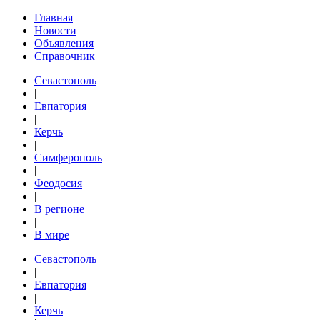
Главная
Новости
Объявления
Справочник
Севастополь
|
Евпатория
|
Керчь
|
Симферополь
|
Феодосия
|
В регионе
|
В мире
Севастополь
|
Евпатория
|
Керчь