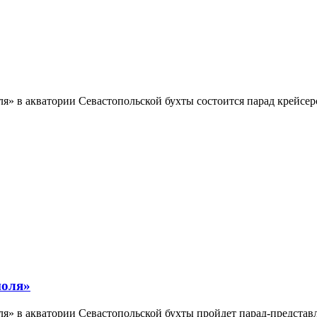
я» в акватории Севастопольской бухты состоится парад крейсе
поля»
ля» в акватории Севастопольской бухты пройдет парад-представ