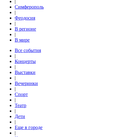
|
Симферополь
|
Феодосия
|
В регионе
|
В мире
Все события
|
Концерты
|
Выставки
|
Вечеринки
|
Спорт
|
Театр
|
Дети
|
Еще в городе
|