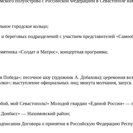
ского полуострова с Российской Федерацией в Севастополе на
ьное городское кольцо;
а и береговых подразделений с участием представителей «Самоо
амятника «Солдат и Матрос», концертная программа;
я Победа»; песочное шоу (художник А. Добахова); церемония в
лки»; выступление официальных лиц; минута молчания, запуск 
обой, мой Севастополь!» Молодой гвардии «Единой России» — 
ой Донбасс» — Нахимовский район;
подписания Договора о принятии в Российскую Федерацию Респ