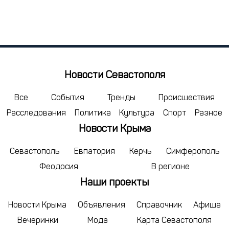
Пн
Вт
Ср
Чт
Пт
Сб
Вс
27
28
29
30
31
1
2
3
4
5
6
7
8
9
10
11
12
13
14
15
16
Новости Севастополя
17
18
19
20
21
22
23
24
25
26
27
28
29
30
Все
События
Тренды
Происшествия
Расследования
Политика
Культура
Спорт
Разное
31
1
2
3
4
5
6
Новости Крыма
сегодня
удалить
Севастополь
Евпатория
Керчь
Симферополь
Феодосия
В регионе
Наши проекты
Новости Крыма
Объявления
Справочник
Афиша
Вечеринки
Мода
Карта Севастополя