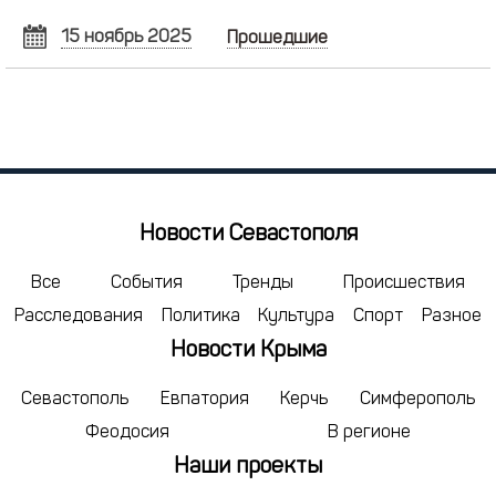
15 ноябрь 2025
Прошедшие
НОЯБРЬ
2025
Пн
Вт
Ср
Чт
Пт
Сб
Вс
27
28
29
30
31
1
2
3
4
5
6
7
8
9
10
11
12
13
14
15
16
Новости Севастополя
17
18
19
20
21
22
23
24
25
26
27
28
29
30
Все
События
Тренды
Происшествия
Расследования
Политика
Культура
Спорт
Разное
1
2
3
4
5
6
7
Новости Крыма
сегодня
удалить
Севастополь
Евпатория
Керчь
Симферополь
Феодосия
В регионе
Наши проекты