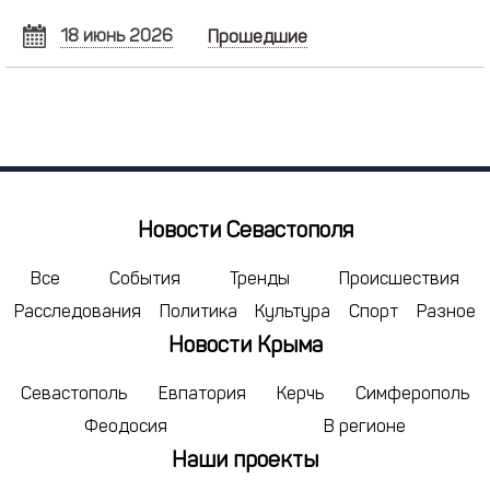
18 июнь 2026
Прошедшие
ИЮНЬ
2026
Пн
Вт
Ср
Чт
Пт
Сб
Вс
1
2
3
4
5
6
7
8
9
10
11
12
13
14
15
16
17
18
19
20
21
Новости Севастополя
22
23
24
25
26
27
28
29
30
1
2
3
4
5
Все
События
Тренды
Происшествия
Расследования
Политика
Культура
Спорт
Разное
6
7
8
9
10
11
12
Новости Крыма
сегодня
удалить
Севастополь
Евпатория
Керчь
Симферополь
Феодосия
В регионе
Наши проекты