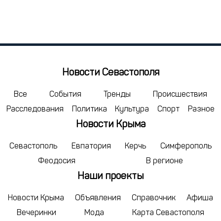
Пн
Вт
Ср
Чт
Пт
Сб
Вс
27
28
29
30
31
1
2
3
4
5
6
7
8
9
10
11
12
13
14
15
16
Новости Севастополя
17
18
19
20
21
22
23
24
25
26
27
28
29
30
Все
События
Тренды
Происшествия
Расследования
Политика
Культура
Спорт
Разное
31
1
2
3
4
5
6
Новости Крыма
сегодня
удалить
Севастополь
Евпатория
Керчь
Симферополь
Феодосия
В регионе
Наши проекты
Новости Крыма
Объявления
Справочник
Афиша
Вечеринки
Мода
Карта Севастополя