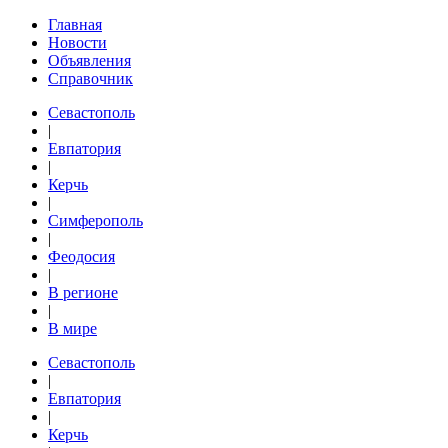
Главная
Новости
Объявления
Справочник
Севастополь
|
Евпатория
|
Керчь
|
Симферополь
|
Феодосия
|
В регионе
|
В мире
Севастополь
|
Евпатория
|
Керчь