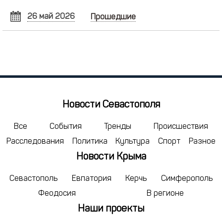
26 май 2026
Прошедшие
МАЙ
2026
Пн
Вт
Ср
Чт
Пт
Сб
Вс
27
28
29
30
1
2
3
4
5
6
7
8
9
10
11
12
13
14
15
16
17
Новости Севастополя
18
19
20
21
22
23
24
25
26
27
28
29
30
31
Все
События
Тренды
Происшествия
Расследования
Политика
Культура
Спорт
Разное
1
2
3
4
5
6
7
Новости Крыма
сегодня
удалить
Севастополь
Евпатория
Керчь
Симферополь
Феодосия
В регионе
Наши проекты