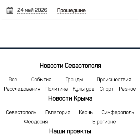
24 май 2026
Прошедшие
МАЙ
2026
Пн
Вт
Ср
Чт
Пт
Сб
Вс
27
28
29
30
1
2
3
4
5
6
7
8
9
10
11
12
13
14
15
16
17
Новости Севастополя
18
19
20
21
22
23
24
25
26
27
28
29
30
31
Все
События
Тренды
Происшествия
Расследования
Политика
Культура
Спорт
Разное
1
2
3
4
5
6
7
Новости Крыма
сегодня
удалить
Севастополь
Евпатория
Керчь
Симферополь
Феодосия
В регионе
Наши проекты