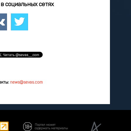
4
25
26
27
28
в социальных сетях
2
3
4
5
8
9
10
11
12
удалить
акты:
news@sevas.com
Портал может
содержать материалы