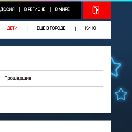
ДОСИЯ
В РЕГИОНЕ
В МИРЕ
|
|
ДЕТИ
ЕЩЕ В ГОРОДЕ
КИНО
|
|
Прошедшие
ИЮНЬ
2026
Чт
Пт
Сб
Вс
3
4
5
6
7
0
11
12
13
14
7
18
19
20
21