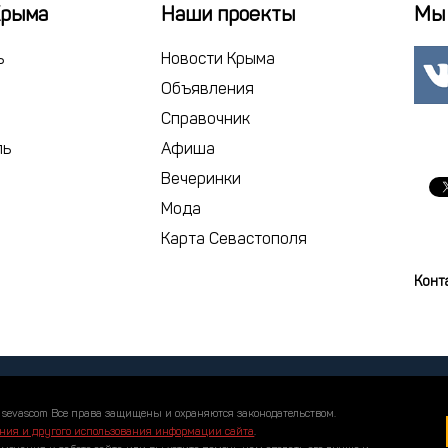
22
23
2
Крыма
Наши проекты
Мы 
29
30
1
ь
Новости Крыма
6
7
Объявления
Справочник
сегодня
ль
Афиша
Вечеринки
Мода
Карта Севастополя
Конт
 sevascom Все права защищены и охраняются законодательством.
ния и другого использования информации сайта
.