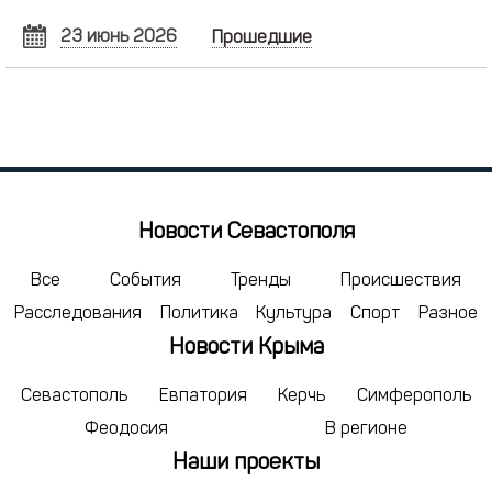
23 июнь 2026
Прошедшие
ИЮНЬ
2026
Пн
Вт
Ср
Чт
Пт
Сб
Вс
1
2
3
4
5
6
7
8
9
10
11
12
13
14
15
16
17
18
19
20
21
Новости Севастополя
22
23
24
25
26
27
28
29
30
1
2
3
4
5
Все
События
Тренды
Происшествия
Расследования
Политика
Культура
Спорт
Разное
6
7
8
9
10
11
12
Новости Крыма
сегодня
удалить
Севастополь
Евпатория
Керчь
Симферополь
Феодосия
В регионе
Наши проекты