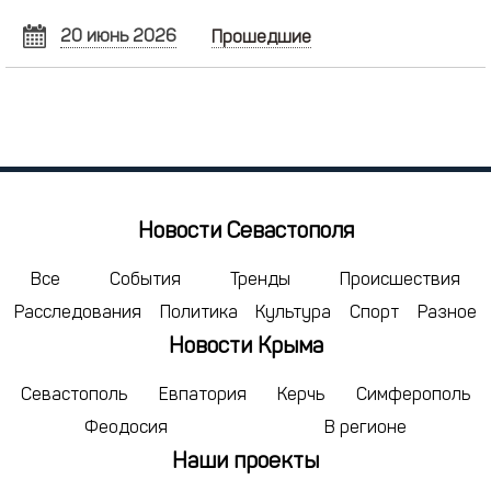
20 июнь 2026
Прошедшие
ИЮНЬ
2026
Пн
Вт
Ср
Чт
Пт
Сб
Вс
1
2
3
4
5
6
7
8
9
10
11
12
13
14
15
16
17
18
19
20
21
Новости Севастополя
22
23
24
25
26
27
28
29
30
1
2
3
4
5
Все
События
Тренды
Происшествия
Расследования
Политика
Культура
Спорт
Разное
6
7
8
9
10
11
12
Новости Крыма
сегодня
удалить
Севастополь
Евпатория
Керчь
Симферополь
Феодосия
В регионе
Наши проекты