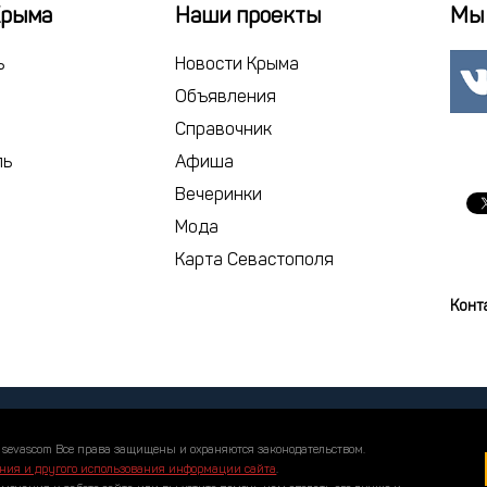
22
23
2
Крыма
Наши проекты
Мы 
29
30
1
ь
Новости Крыма
6
7
Объявления
Справочник
сегодня
ль
Афиша
Вечеринки
Мода
Карта Севастополя
Конт
 sevascom Все права защищены и охраняются законодательством.
ния и другого использования информации сайта
.