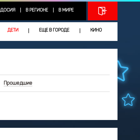
ДОСИЯ
В РЕГИОНЕ
В МИРЕ
|
|
ДЕТИ
ЕЩЕ В ГОРОДЕ
КИНО
|
|
Прошедшие
ИЮНЬ
2026
Чт
Пт
Сб
Вс
3
4
5
6
7
0
11
12
13
14
7
18
19
20
21