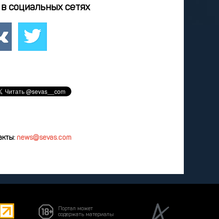
4
25
26
27
28
в социальных сетях
2
3
4
5
8
9
10
11
12
удалить
акты:
news@sevas.com
Портал может
содержать материалы