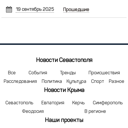
19 сентябрь 2025
Прошедшие
СЕНТЯБРЬ
2025
Пн
Вт
Ср
Чт
Пт
Сб
Вс
1
2
3
4
5
6
7
8
9
10
11
12
13
14
15
16
17
18
19
20
21
Новости Севастополя
22
23
24
25
26
27
28
29
30
1
2
3
4
5
Все
События
Тренды
Происшествия
Расследования
Политика
Культура
Спорт
Разное
6
7
8
9
10
11
12
Новости Крыма
сегодня
удалить
Севастополь
Евпатория
Керчь
Симферополь
Феодосия
В регионе
Наши проекты