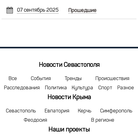
07 сентябрь 2025
Прошедшие
СЕНТЯБРЬ
2025
Пн
Вт
Ср
Чт
Пт
Сб
Вс
1
2
3
4
5
6
7
8
9
10
11
12
13
14
15
16
17
18
19
20
21
Новости Севастополя
22
23
24
25
26
27
28
29
30
1
2
3
4
5
Все
События
Тренды
Происшествия
Расследования
Политика
Культура
Спорт
Разное
6
7
8
9
10
11
12
Новости Крыма
сегодня
удалить
Севастополь
Евпатория
Керчь
Симферополь
Феодосия
В регионе
Наши проекты