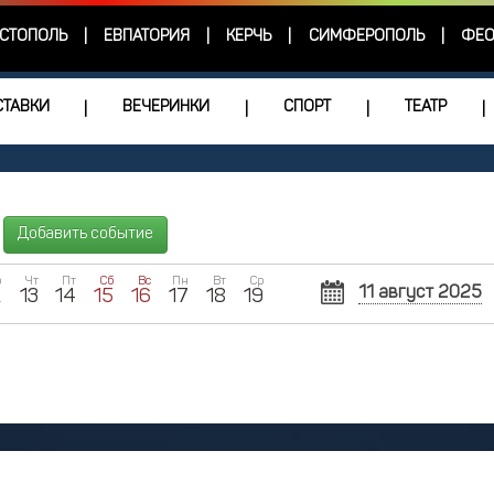
СТОПОЛЬ
ЕВПАТОРИЯ
КЕРЧЬ
СИМФЕРОПОЛЬ
ФЕО
|
|
|
|
ТАВКИ
ВЕЧЕРИНКИ
СПОРТ
ТЕАТР
|
|
|
|
Добавить событие
р
Чт
Пт
Сб
Вс
Пн
Вт
Ср
11 август 2025
2
13
14
15
16
17
18
19
Пн
Вт
Ср
28
29
3
4
5
11
12
1