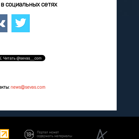
0
21
22
23
24
в социальных сетях
7
28
29
30
31
3
4
5
6
7
удалить
акты:
news@sevas.com
Портал может
содержать материалы