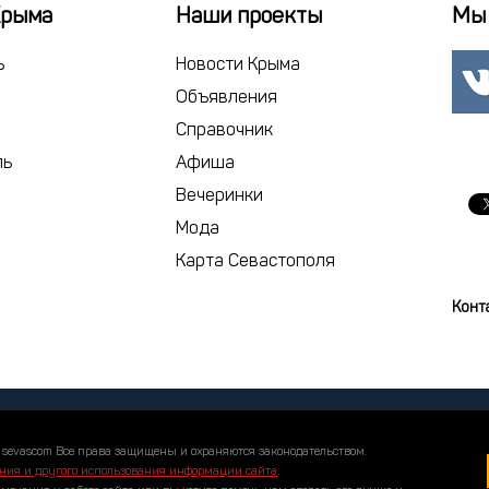
18
19
2
Крыма
Наши проекты
Мы 
25
26
2
ь
Новости Крыма
1
2
Объявления
Справочник
сегодня
ль
Афиша
Вечеринки
Мода
Карта Севастополя
Конт
 sevascom Все права защищены и охраняются законодательством.
ния и другого использования информации сайта
.