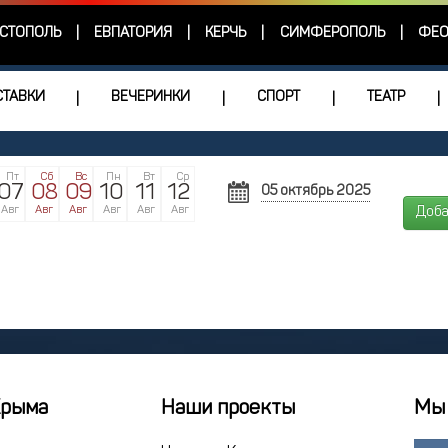
СТОПОЛЬ
ЕВПАТОРИЯ
КЕРЧЬ
СИМФЕРОПОЛЬ
ФЕО
|
|
|
|
ТАВКИ
ВЕЧЕРИНКИ
СПОРТ
ТЕАТР
|
|
|
|
Пт
Сб
Вс
Пн
Вт
Ср
07
08
09
10
11
12
05 октябрь 2025
ОКТЯБРЬ
Авг
Авг
Авг
Авг
Авг
Авг
Доба
Пн
Вт
Ср
Чт
29
30
1
2
6
7
8
9
13
14
15
16
20
21
22
23
27
28
29
30
Крыма
Наши проекты
Мы 
3
4
5
6