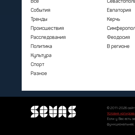
Все
Севастопол
События
Евпатория
Тренды
Керчь
Происшествия
Симферопо
Расследования
Феодосия
Политика
В регионе
Культура
Спорт
Разное
© 2011-2026 сайт
Условия копирова
Если у Вас есть з
функциональнее,