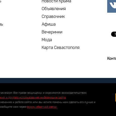
ь
Новости Крыма
Объявления
сегодня
Справочник
ль
Афиша
Вечеринки
Мода
Карта Севастополя
Конт
 sevascom Все права защищены и охраняются законодательством.
ния и другого использования информации сайта
.
амечания к работе сайта или вы хотите помочь нам сделать его лучше и
 сообщите нам через
форму обратной связи