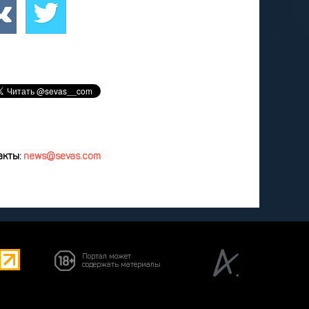
удалить
акты:
news@sevas.com
Портал может
содержать материалы