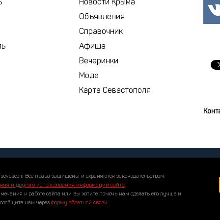
ь
Новости Крыма
Объявления
сегодня
Справочник
ль
Афиша
Вечеринки
Мода
Карта Севастополя
Конт
 sevascom Все права защищены и охраняются законодательством.
ния и другого использования информации сайта
.
амечания к работе сайта или вы хотите помочь нам сделать его лучше и
 сообщите нам через
форму обратной связи