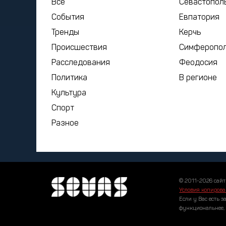
Все
Севастопол
События
Евпатория
Тренды
Керчь
Происшествия
Симферопо
Расследования
Феодосия
Политика
В регионе
Культура
Спорт
Разное
© 2011-2026 сайт
Условия копирова
Если у Вас есть з
функциональнее,