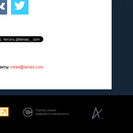
удалить
акты:
news@sevas.com
Портал может
содержать материалы