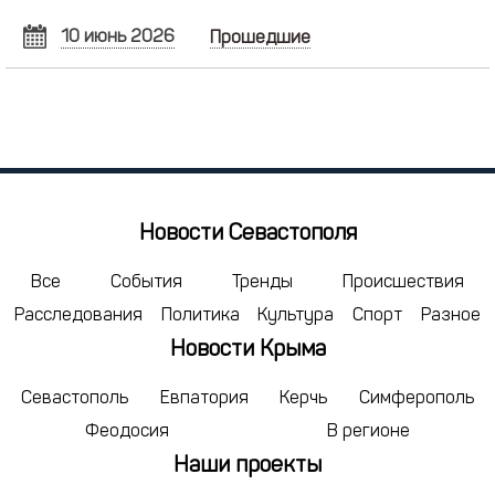
10 июнь 2026
Прошедшие
ИЮНЬ
2026
Пн
Вт
Ср
Чт
Пт
Сб
Вс
1
2
3
4
5
6
7
8
9
10
11
12
13
14
15
16
17
18
19
20
21
Новости Севастополя
22
23
24
25
26
27
28
29
30
1
2
3
4
5
Все
События
Тренды
Происшествия
Расследования
Политика
Культура
Спорт
Разное
6
7
8
9
10
11
12
Новости Крыма
сегодня
удалить
Севастополь
Евпатория
Керчь
Симферополь
Феодосия
В регионе
Наши проекты