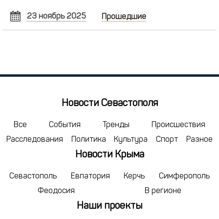
23 ноябрь 2025
Прошедшие
НОЯБРЬ
2025
Пн
Вт
Ср
Чт
Пт
Сб
Вс
27
28
29
30
31
1
2
3
4
5
6
7
8
9
10
11
12
13
14
15
16
Новости Севастополя
17
18
19
20
21
22
23
24
25
26
27
28
29
30
Все
События
Тренды
Происшествия
Расследования
Политика
Культура
Спорт
Разное
1
2
3
4
5
6
7
Новости Крыма
сегодня
удалить
Севастополь
Евпатория
Керчь
Симферополь
Феодосия
В регионе
Наши проекты