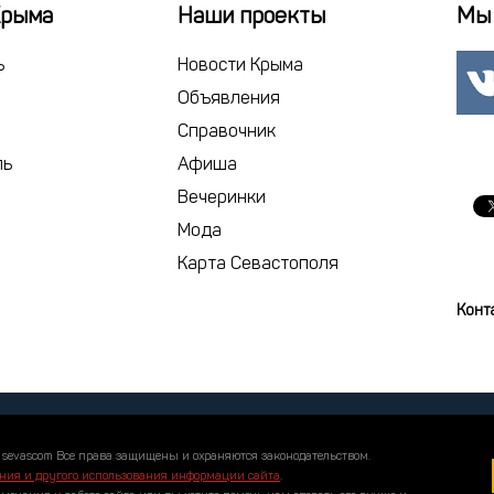
18
19
2
Крыма
Наши проекты
Мы 
25
26
2
ь
Новости Крыма
1
2
Объявления
Справочник
сегодня
ль
Афиша
Вечеринки
Мода
Карта Севастополя
Конт
 sevascom Все права защищены и охраняются законодательством.
ния и другого использования информации сайта
.