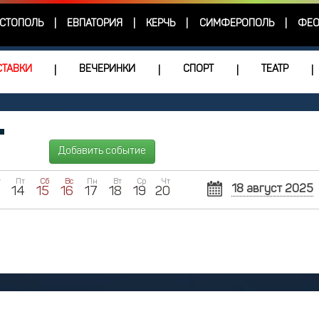
СТОПОЛЬ
ЕВПАТОРИЯ
КЕРЧЬ
СИМФЕРОПОЛЬ
ФЕО
|
|
|
|
ТАВКИ
ВЕЧЕРИНКИ
СПОРТ
ТЕАТР
|
|
|
|
Добавить событие
т
Пт
Сб
Вс
Пн
Вт
Ср
Чт
18 август 2025
3
14
15
16
17
18
19
20
Пн
Вт
Ср
28
29
3
4
5
11
12
1