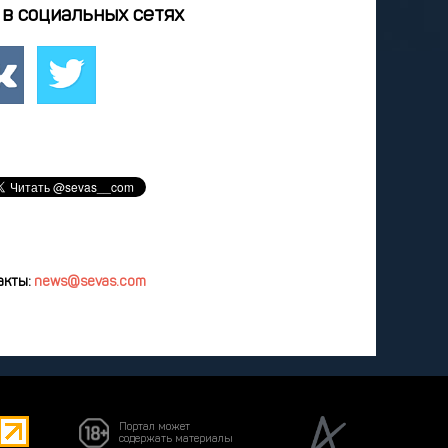
0
21
22
23
24
в социальных сетях
7
28
29
30
31
3
4
5
6
7
удалить
акты:
news@sevas.com
Портал может
содержать материалы