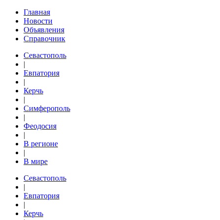
Главная
Новости
Объявления
Справочник
Севастополь
|
Евпатория
|
Керчь
|
Симферополь
|
Феодосия
|
В регионе
|
В мире
Севастополь
|
Евпатория
|
Керчь