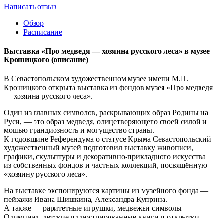
Написать отзыв
Обзор
Расписание
Выставка «Про медведя — хозяина русского леса» в музее
Крошицкого
(описание)
В Севастопольском художественном музее имени М.П.
Крошицкого открыта выставка из фондов музея «Про медведя
— хозяина русского леса».
Один из главных символов, раскрывающих образ Родины на
Руси, — это образ медведя, олицетворяющего своей силой и
мощью грандиозность и могущество страны.
К годовщине Референдума о статусе Крыма Севастопольский
художественный музей подготовил выставку живописи,
графики, скульптуры и декоративно-прикладного искусства
из собственных фондов и частных коллекций, посвящённую
«хозяину русского леса».
На выставке экспонируются картины из музейного фонда —
пейзажи Ивана Шишкина, Александра Куприна.
А также — раритетные игрушки, медвежьи символы
Олимпиад, детские иллюстрированные книги и открытки.