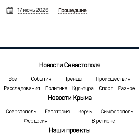
17 июнь 2026
Прошедшие
ИЮНЬ
2026
Пн
Вт
Ср
Чт
Пт
Сб
Вс
1
2
3
4
5
6
7
8
9
10
11
12
13
14
15
16
17
18
19
20
21
Новости Севастополя
22
23
24
25
26
27
28
29
30
1
2
3
4
5
Все
События
Тренды
Происшествия
Расследования
Политика
Культура
Спорт
Разное
6
7
8
9
10
11
12
Новости Крыма
сегодня
удалить
Севастополь
Евпатория
Керчь
Симферополь
Феодосия
В регионе
Наши проекты