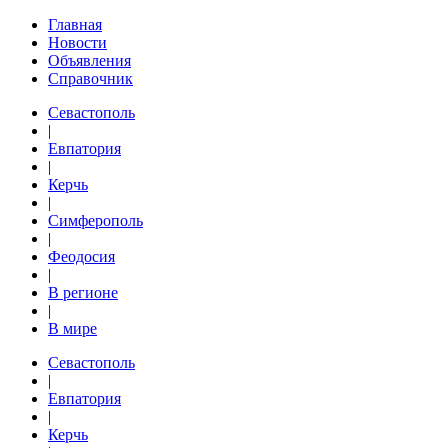
Главная
Новости
Объявления
Справочник
Севастополь
|
Евпатория
|
Керчь
|
Симферополь
|
Феодосия
|
В регионе
|
В мире
Севастополь
|
Евпатория
|
Керчь