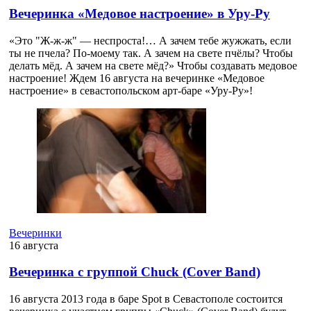
Вечеринка «Медовое настроение» в Уру-Ру
«Это "Ж-ж-ж" — неспроста!… А зачем тебе жужжать, если
ты не пчела? По-моему так. А зачем на свете пчёлы? Чтобы
делать мёд. А зачем на свете мёд?» Чтобы создавать медовое
настроение! Ждем 16 августа на вечеринке «Медовое
настроение» в севастопольском арт-баре «Уру-Ру»!
Вечеринки
16 августа
Вечеринка с группой Chuck (Cover Band)
16 августа 2013 года в баре Spot в Севастополе состоится