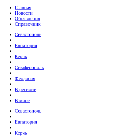
Главная
Новости
Объявления
Справочник
Севастополь
|
Евпатория
|
Керчь
|
Симферополь
|
Феодосия
|
В регионе
|
В мире
Севастополь
|
Евпатория
|
Керчь