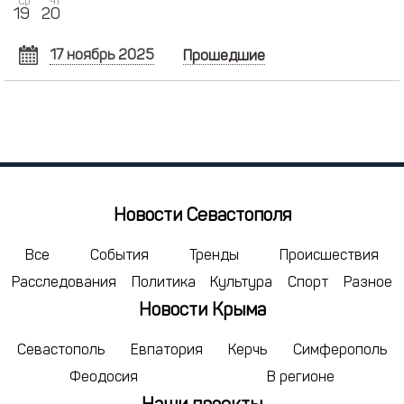
Ср
Чт
19
20
17 ноябрь 2025
Прошедшие
НОЯБРЬ
2025
Пн
Вт
Ср
Чт
Пт
Сб
Вс
27
28
29
30
31
1
2
3
4
5
6
7
8
9
10
11
12
13
14
15
16
Новости Севастополя
17
18
19
20
21
22
23
24
25
26
27
28
29
30
Все
События
Тренды
Происшествия
Расследования
Политика
Культура
Спорт
Разное
1
2
3
4
5
6
7
Новости Крыма
сегодня
удалить
Севастополь
Евпатория
Керчь
Симферополь
Феодосия
В регионе