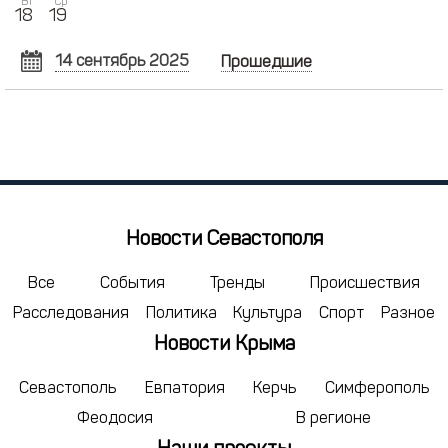
Вт
Ср
18
19
14 сентябрь 2025
Прошедшие
СЕНТЯБРЬ
2025
Пн
Вт
Ср
Чт
Пт
Сб
Вс
1
2
3
4
5
6
7
8
9
10
11
12
13
14
15
16
17
18
19
20
21
Новости Севастополя
22
23
24
25
26
27
28
29
30
1
2
3
4
5
Все
События
Тренды
Происшествия
Расследования
Политика
Культура
Спорт
Разное
6
7
8
9
10
11
12
Новости Крыма
сегодня
удалить
Севастополь
Евпатория
Керчь
Симферополь
Феодосия
В регионе