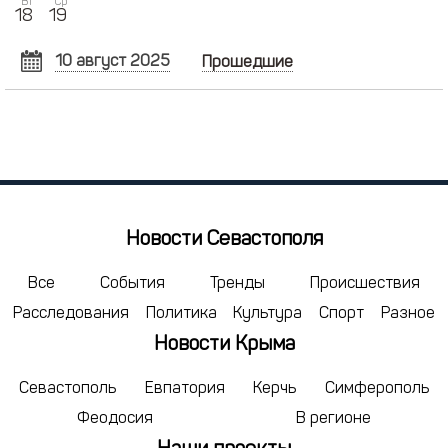
Вт
Ср
18
19
10 август 2025
Прошедшие
АВГУСТ
2025
Пн
Вт
Ср
Чт
Пт
Сб
Вс
28
29
30
31
1
2
3
4
5
6
7
8
9
10
11
12
13
14
15
16
17
Новости Севастополя
18
19
20
21
22
23
24
25
26
27
28
29
30
31
Все
События
Тренды
Происшествия
Расследования
Политика
Культура
Спорт
Разное
1
2
3
4
5
6
7
Новости Крыма
сегодня
удалить
Севастополь
Евпатория
Керчь
Симферополь
Феодосия
В регионе