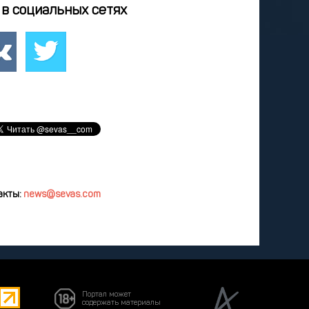
4
25
26
27
28
в социальных сетях
2
3
4
5
8
9
10
11
12
удалить
акты:
news@sevas.com
Портал может
содержать материалы