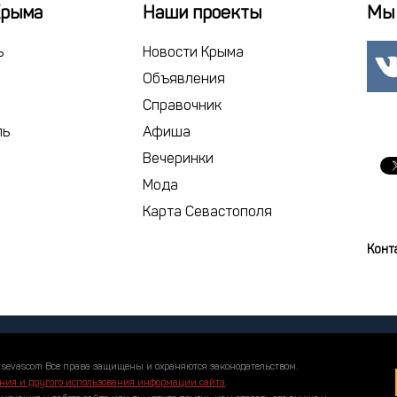
22
23
2
Крыма
Наши проекты
Мы 
29
30
1
ь
Новости Крыма
6
7
Объявления
Справочник
сегодня
ль
Афиша
Вечеринки
Мода
Карта Севастополя
Конт
 sevascom Все права защищены и охраняются законодательством.
ния и другого использования информации сайта
.