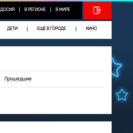
ДОСИЯ
В РЕГИОНЕ
В МИРЕ
|
|
ДЕТИ
ЕЩЕ В ГОРОДЕ
КИНО
|
|
Прошедшие
ИЮНЬ
2026
Чт
Пт
Сб
Вс
3
4
5
6
7
0
11
12
13
14
7
18
19
20
21