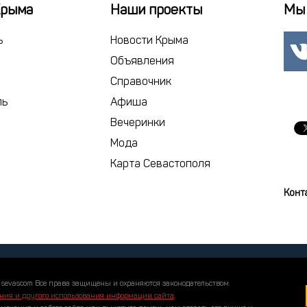
18
19
2
Крыма
Наши проекты
Мы 
25
26
2
ь
Новости Крыма
1
2
Объявления
Справочник
сегодня
ль
Афиша
Вечеринки
Мода
Карта Севастополя
Конт
 sevascom Все права защищены и охраняются законодательством.
ния и другого использования информации сайта
.