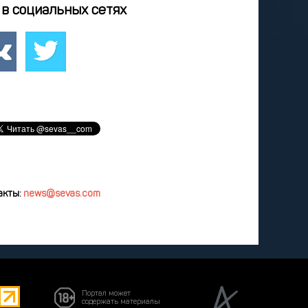
0
21
22
23
24
в социальных сетях
7
28
29
30
31
3
4
5
6
7
удалить
акты:
news@sevas.com
Портал может
содержать материалы