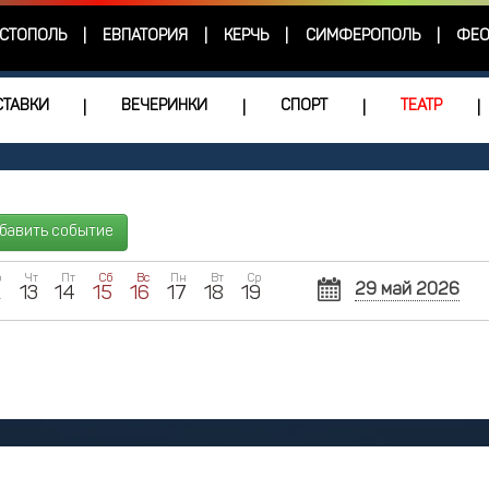
СТОПОЛЬ
ЕВПАТОРИЯ
КЕРЧЬ
СИМФЕРОПОЛЬ
ФЕО
|
|
|
|
ТАВКИ
ВЕЧЕРИНКИ
СПОРТ
ТЕАТР
|
|
|
|
бавить событие
р
Чт
Пт
Сб
Вс
Пн
Вт
Ср
29 май 2026
2
13
14
15
16
17
18
19
Пн
Вт
Ср
27
28
2
4
5
11
12
1