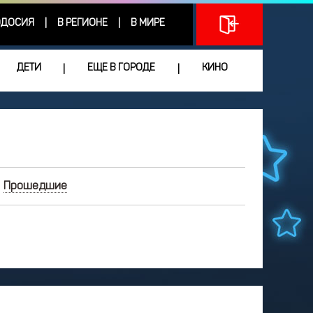
ДОСИЯ
В РЕГИОНЕ
В МИРЕ
|
|
ДЕТИ
ЕЩЕ В ГОРОДЕ
КИНО
|
|
Прошедшие
МАЙ
2026
Чт
Пт
Сб
Вс
9
30
1
2
3
6
7
8
9
10
3
14
15
16
17