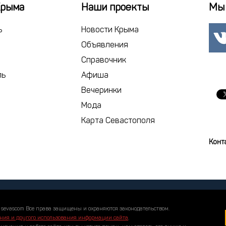
17
18
1
Крыма
Наши проекты
Мы 
24
25
2
ь
Новости Крыма
1
2
Объявления
Справочник
сегодня
ль
Афиша
Вечеринки
Мода
Карта Севастополя
Конт
 sevascom Все права защищены и охраняются законодательством.
ния и другого использования информации сайта
.