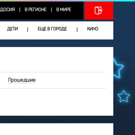
ДОСИЯ
В РЕГИОНЕ
В МИРЕ
|
|
ДЕТИ
ЕЩЕ В ГОРОДЕ
КИНО
|
|
Прошедшие
НОЯБРЬ
2025
Чт
Пт
Сб
Вс
9
30
31
1
2
5
6
7
8
9
2
13
14
15
16