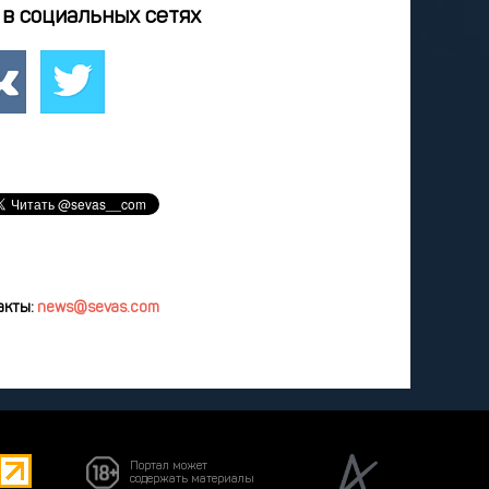
9
20
21
22
23
в социальных сетях
6
27
28
29
30
3
4
5
6
7
удалить
акты:
news@sevas.com
Портал может
содержать материалы