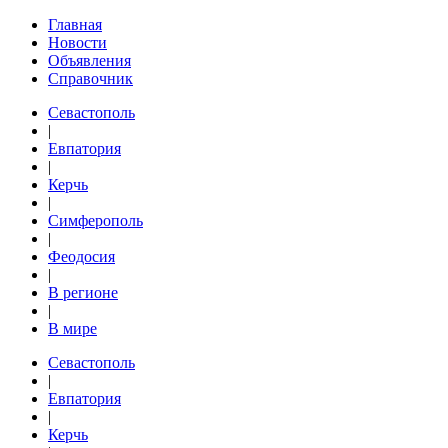
Главная
Новости
Объявления
Справочник
Севастополь
|
Евпатория
|
Керчь
|
Симферополь
|
Феодосия
|
В регионе
|
В мире
Севастополь
|
Евпатория
|
Керчь