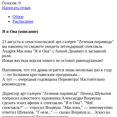
Голосов: 0
Написать отзыв
Обзор
Расписание
Я и Она
(описание)
23 августа в севастопольской арт-галерее "Zеленая пирамида"
вы наконец-то сможете увидеть легендарный спектакль
Андрея Маслова "Я и Она" с Анной Диамант в заглавной
роли.
Новая жесткая версия никого не оставит равнодушным!
Напомним, что эта драма играется лишь несколько раз в году
— по большим крестьянским праздникам...
А тут — очередная годовщина Периметра! Настоятельно
рекомендуем.
Директор арт-галереи "Zеленая пирамида" Леонид Шувалов
попросил известного художника Александра Воцмуша
сделать эскиз афиши к спектаклю "Я и Она". "Чей
спектакль?" — спросил Воцмуш. "Маслова," — невозмутимо
ответил Шувалов. "Г-м-м..." — сказал Воцмуш и... Эскиз на
ваших мониторах! Без комментариев.