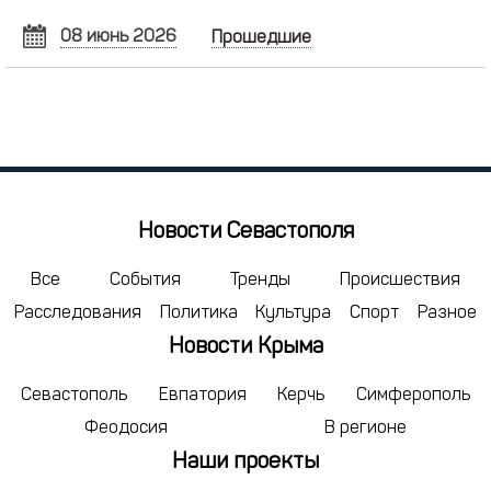
08 июнь 2026
Прошедшие
ИЮНЬ
2026
Пн
Вт
Ср
Чт
Пт
Сб
Вс
1
2
3
4
5
6
7
8
9
10
11
12
13
14
15
16
17
18
19
20
21
Новости Севастополя
22
23
24
25
26
27
28
29
30
1
2
3
4
5
Все
События
Тренды
Происшествия
Расследования
Политика
Культура
Спорт
Разное
6
7
8
9
10
11
12
Новости Крыма
сегодня
удалить
Севастополь
Евпатория
Керчь
Симферополь
Феодосия
В регионе
Наши проекты