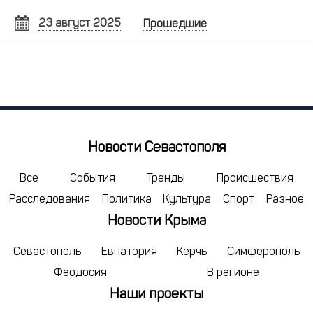
23 август 2025
Прошедшие
АВГУСТ
2025
Пн
Вт
Ср
Чт
Пт
Сб
Вс
28
29
30
31
1
2
3
4
5
6
7
8
9
10
11
12
13
14
15
16
17
Новости Севастополя
18
19
20
21
22
23
24
25
26
27
28
29
30
31
Все
События
Тренды
Происшествия
Расследования
Политика
Культура
Спорт
Разное
1
2
3
4
5
6
7
Новости Крыма
сегодня
удалить
Севастополь
Евпатория
Керчь
Симферополь
Феодосия
В регионе
Наши проекты