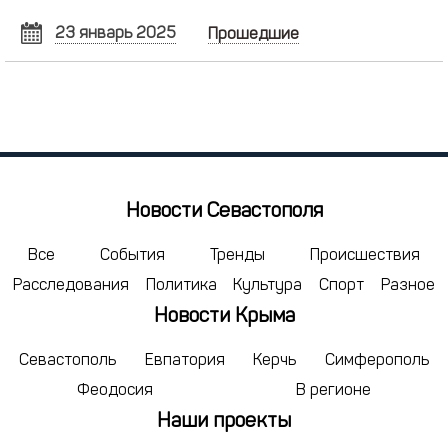
23 январь 2025
Прошедшие
ЯНВАРЬ
2025
Пн
Вт
Ср
Чт
Пт
Сб
Вс
30
31
1
2
3
4
5
6
7
8
9
10
11
12
13
14
15
16
17
18
19
Новости Севастополя
20
21
22
23
24
25
26
27
28
29
30
31
1
2
Все
События
Тренды
Происшествия
Расследования
Политика
Культура
Спорт
Разное
3
4
5
6
7
8
9
Новости Крыма
сегодня
удалить
Севастополь
Евпатория
Керчь
Симферополь
Феодосия
В регионе
Наши проекты