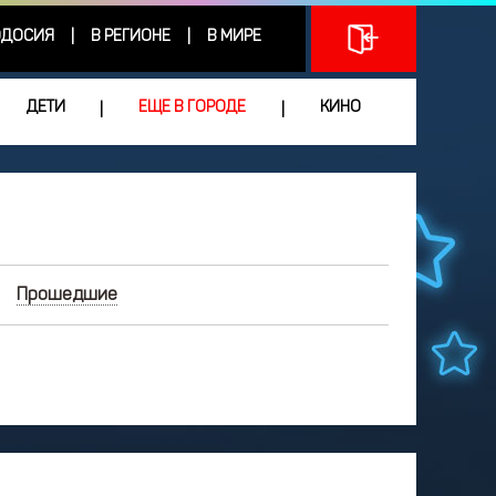
ДОСИЯ
В РЕГИОНЕ
В МИРЕ
|
|
ДЕТИ
ЕЩЕ В ГОРОДЕ
КИНО
|
|
Прошедшие
ИЮНЬ
2026
Чт
Пт
Сб
Вс
3
4
5
6
7
0
11
12
13
14
7
18
19
20
21