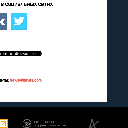
4
25
26
27
28
в социальных сетях
2
3
4
5
8
9
10
11
12
удалить
акты:
news@sevas.com
Портал может
содержать материалы