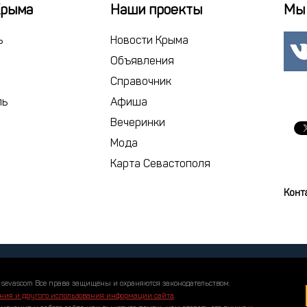
22
23
2
Крыма
Наши проекты
Мы 
29
30
1
ь
Новости Крыма
6
7
Объявления
Справочник
сегодня
ль
Афиша
Вечеринки
Мода
Карта Севастополя
Конт
 sevascom Все права защищены и охраняются законодательством.
ния и другого использования информации сайта
.