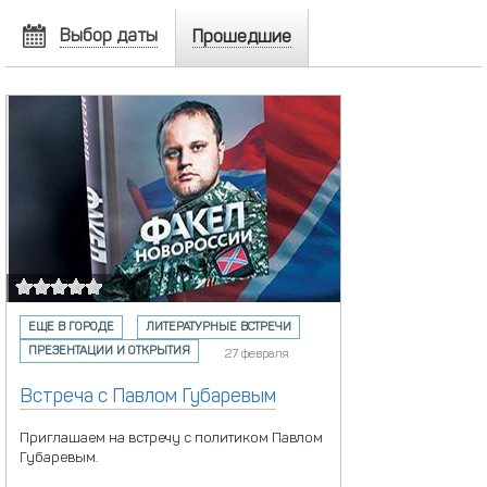
Выбор даты
Прошедшие
АВГУСТ
2026
Пн
Вт
Ср
Чт
Пт
Сб
Вс
27
28
29
30
31
1
2
3
4
5
6
7
8
9
10
11
12
13
14
15
16
17
18
19
20
21
22
23
24
25
26
27
28
29
30
31
1
2
3
4
5
6
ЕЩЕ В ГОРОДЕ
ЛИТЕРАТУРНЫЕ ВСТРЕЧИ
ПРЕЗЕНТАЦИИ И ОТКРЫТИЯ
27 февраля
сегодня
удалить
Встреча с Павлом Губаревым
Приглашаем на встречу с политиком Павлом
Губаревым.